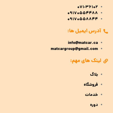
071-36102
09170554488
09170558844
آدرس ایمیل ها:
info@matcar.ca
matcargroup@gmail.com
لینک های مهم:
بلاگ
فروشگاه
خدمات
دوره