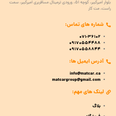
بلوار امیرکبیر، کوچه 51، ورودی ترمینال مسافربری امیرکبیر، سمت
راست، مت کار
شماره های تماس:
071-36102
09170554488
09170558844
آدرس ایمیل ها:
info@matcar.ca
matcargroup@gmail.com
لینک های مهم:
بلاگ