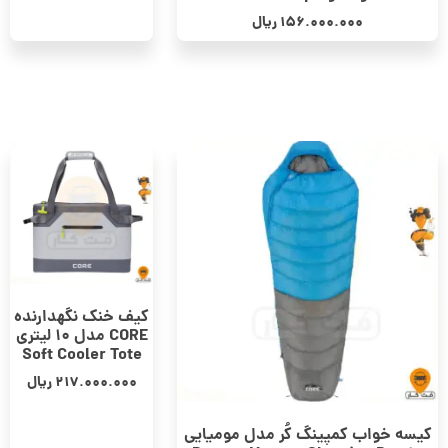
156.000.000
ریال
کیف خنک نگهدارنده
CORE مدل 10 لیتری
Soft Cooler Tote
217.000.000
ریال
کیسه خواب کمپینگ کُر مدل مومیایی