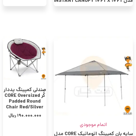
مدل INSTANT CANOPY 10’FT X 10’FT
صندلی کمپینگ پددار
کُر CORE Oversized
Padded Round
Chair Red/Silver
190.000.000
ریال
اتمام موجودی
سایه‌ بان کمپینگ اتوماتیک CORE مدل