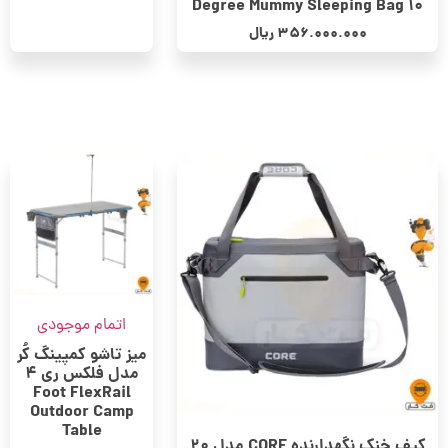
10 Degree Mummy Sleeping Bag
356.000.000
ریال
اتمام موجودی
میز تاشو کمپینگ کُر
مدل فلکس ری 4
Foot FlexRail
Outdoor Camp
Table
کیف خنک نگهدارنده CORE مدل 20