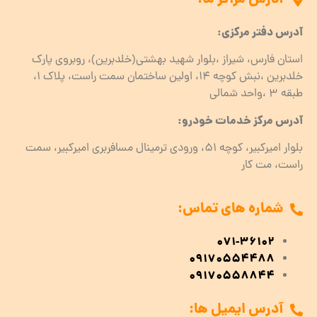
آدرس دفتر مرکزی:
استان فارس، شیراز ،بلوار شهید بهشتی(خلدبرین)، روبروی پارک
خلدبرین ،نبش کوچه ۱۴، اولین ساختمان سمت راست، پلاک 1،
طبقه ۳ ،واحد شمالی
آدرس مرکز خدمات خودرو:
بلوار امیرکبیر، کوچه 51، ورودی ترمینال مسافربری امیرکبیر، سمت
راست، مت کار
شماره های تماس:
071-36102
09170554488
09170558844
آدرس ایمیل ها: