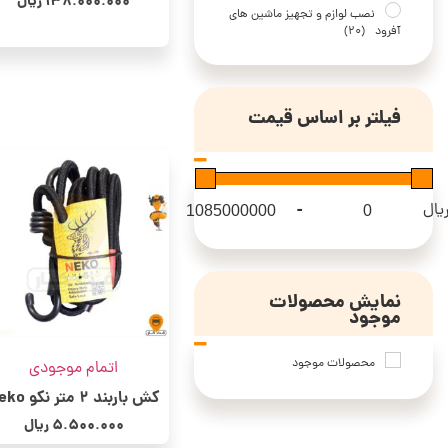
138.000.000
ریال
نصب لوازم و تجهیز ماشین های
آفرود
(20)
فیلتر بر اساس قیمت
-
یال
Maximum Price
Minimum Price
نمایش محصولات
موجود
محصولات موجود
اتمام موجودی
کش باربند 2 متر نکو Neko
5.500.000
ریال