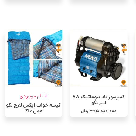
اتمام موجودی
کمپرسور باد پنوماتیک 88
لیتر نکو
کیسه خواب ایکس لارج نکو
مدل Ziz
395.000.000
ریال