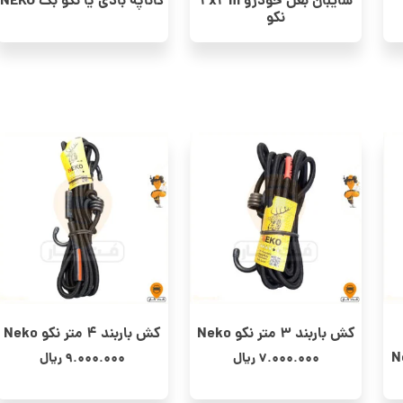
سایبان بغل خودرو 2x3m
کاناپه بادی یا نکو بگ NEKO
نکو
کش باربند 3 متر نکو Neko
کش باربند 4 متر نکو Neko
7.000.000
ریال
9.000.000
ریال