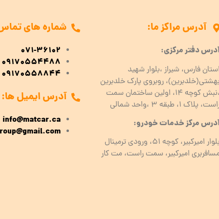
آدرس مراکز ما:
شماره های تماس
درس دفتر مرکزی:
071-36102
09170554488
ستان فارس، شیراز ،بلوار شهید
09170558844
هشتی(خلدبرین)، روبروی پارک خلدبرین
،نبش کوچه ۱۴، اولین ساختمان سمت
آدرس ایمیل ها:
است، پلاک 1، طبقه ۳ ،واحد شمالی
info@matcar.ca
درس مرکز خدمات خودرو:
roup@gmail.com
بلوار امیرکبیر، کوچه 51، ورودی ترمینال
سافربری امیرکبیر، سمت راست، مت کار