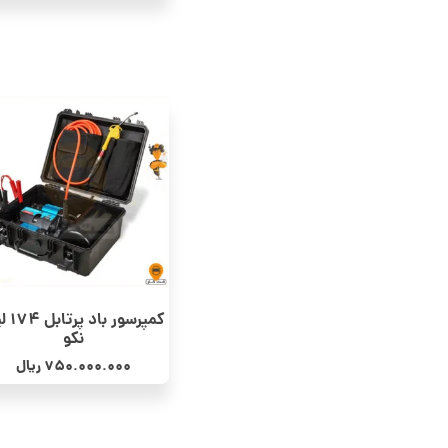
کمپرسور با
نکو
750.000.000
ریال