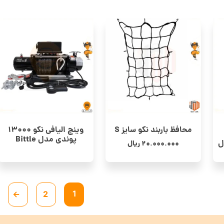
محافظ باربند نکو سایز S
وینچ الیافی نکو 13000
پوندی مدل Bittle
ل
20.000.000
ریال
1
←
2