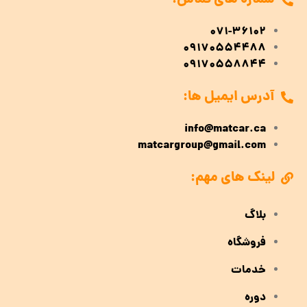
شماره های تماس:
071-36102
09170554488
09170558844
آدرس ایمیل ها:
info@matcar.ca
matcargroup@gmail.com
لینک های مهم:
بلاگ
فروشگاه
خدمات
دوره