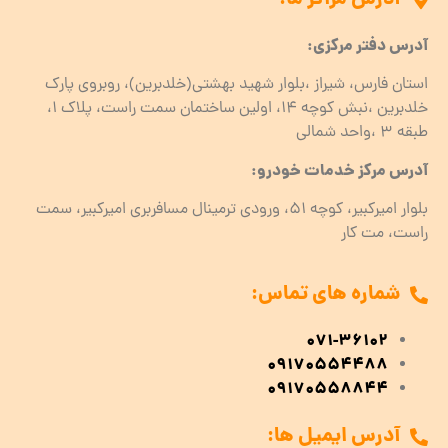
آدرس دفتر مرکزی:
استان فارس، شیراز ،بلوار شهید بهشتی(خلدبرین)، روبروی پارک
خلدبرین ،نبش کوچه ۱۴، اولین ساختمان سمت راست، پلاک 1،
طبقه ۳ ،واحد شمالی
آدرس مرکز خدمات خودرو:
بلوار امیرکبیر، کوچه 51، ورودی ترمینال مسافربری امیرکبیر، سمت
راست، مت کار
شماره های تماس:
071-36102
09170554488
09170558844
آدرس ایمیل ها: