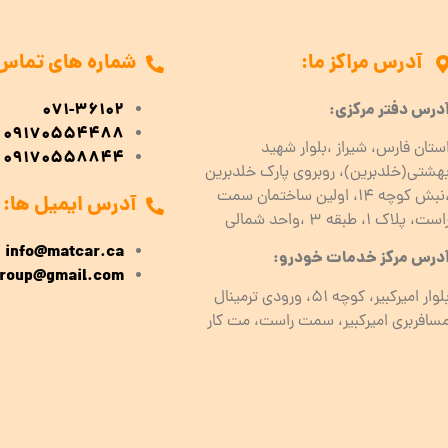
آدرس مراکز ما:
شماره های تماس
درس دفتر مرکزی:
071-36102
09170554488
ستان فارس، شیراز ،بلوار شهید
09170558844
هشتی(خلدبرین)، روبروی پارک خلدبرین
،نبش کوچه ۱۴، اولین ساختمان سمت
آدرس ایمیل ها:
است، پلاک 1، طبقه ۳ ،واحد شمالی
info@matcar.ca
درس مرکز خدمات خودرو:
roup@gmail.com
بلوار امیرکبیر، کوچه 51، ورودی ترمینال
سافربری امیرکبیر، سمت راست، مت کار