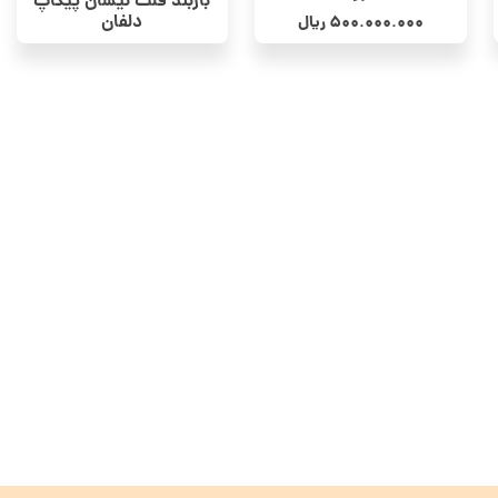
باربند فلت نیسان پیکاپ
دلفان
500.000.000
ریال