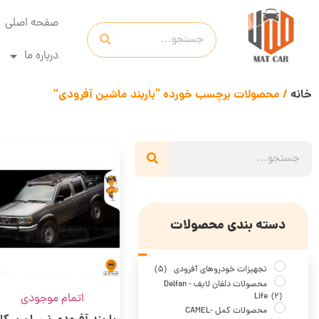
صفحه اصلی
درباره ما
خانه
/ محصولات برچسب خورده “باربند ماشین آفرودی”
دسته بندی محصولات
تجهیزات خودروهای آفرودی
(5)
محصولات دلفان لایف - Delfan
اتمام موجودی
Life
(2)
محصولات کمل -CAMEL