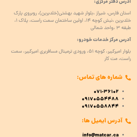
آدرس دفتر مرکزی:
استان فارس، شیراز ،بلوار شهید بهشتی(خلدبرین)، روبروی پارک
خلدبرین ،نبش کوچه ۱۴، اولین ساختمان سمت راست، پلاک 1،
طبقه ۳ ،واحد شمالی
آدرس مرکز خدمات خودرو:
بلوار امیرکبیر، کوچه 51، ورودی ترمینال مسافربری امیرکبیر، سمت
راست، مت کار
شماره های تماس:
071-36102
09170554488
09170558844
آدرس ایمیل ها:
info@matcar.ca