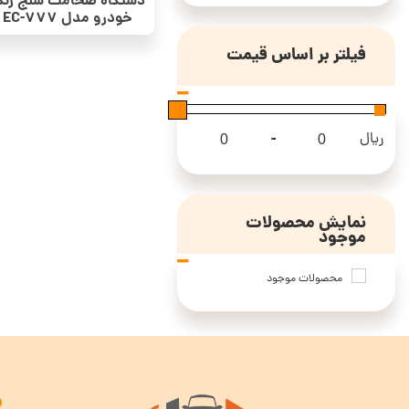
دستگاه ضخامت سنج رن
خودرو مدل EC-777
فیلتر بر اساس قیمت
-
ریال
Maximum Price
Minimum Price
نمایش محصولات
موجود
محصولات موجود