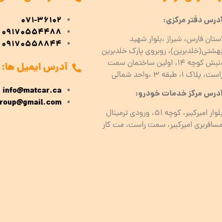
درس دفتر مرکزی:
071-36102
09170554488
ستان فارس، شیراز ،بلوار شهید
09170558844
هشتی(خلدبرین)، روبروی پارک خلدبرین
،نبش کوچه ۱۴، اولین ساختمان سمت
آدرس ایمیل ها:
است، پلاک 1، طبقه ۳ ،واحد شمالی
info@matcar.ca
درس مرکز خدمات خودرو:
roup@gmail.com
بلوار امیرکبیر، کوچه 51، ورودی ترمینال
سافربری امیرکبیر، سمت راست، مت کار