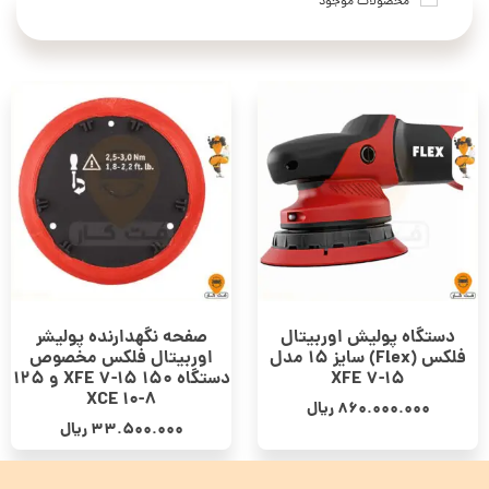
محصولات موجود
دستگاه پولیش اوربیتال
صفحه نگهدارنده پولیشر
فلکس (Flex) سایز 15 مدل
اوربیتال فلکس مخصوص
XFE 7-15
دستگاه 150 XFE 7-15 و 125
XCE 10-8
860.000.000
ریال
33.500.000
ریال