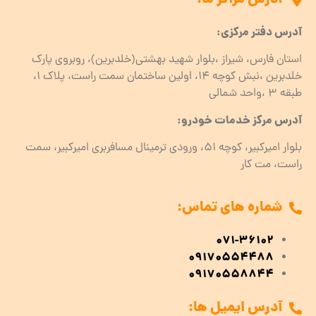
آدرس دفتر مرکزی:
استان فارس، شیراز ،بلوار شهید بهشتی(خلدبرین)، روبروی پارک
خلدبرین ،نبش کوچه ۱۴، اولین ساختمان سمت راست، پلاک 1،
طبقه ۳ ،واحد شمالی
آدرس مرکز خدمات خودرو:
بلوار امیرکبیر، کوچه 51، ورودی ترمینال مسافربری امیرکبیر، سمت
راست، مت کار
شماره های تماس:
071-36102
09170554488
09170558844
آدرس ایمیل ها: