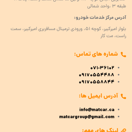
طبقه ۳ ،واحد شمالی
آدرس مرکز خدمات خودرو:
بلوار امیرکبیر، کوچه 51، ورودی ترمینال مسافربری امیرکبیر، سمت
راست، مت کار
شماره های تماس:
071-36102
09170554488
09170558844
آدرس ایمیل ها:
info@matcar.ca
matcargroup@gmail.com
لینک های مهم: