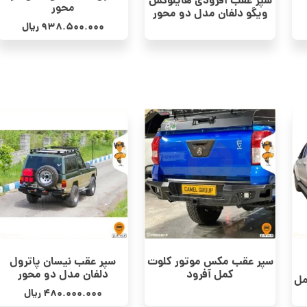
سپر عقب آفرودی هایلوکس
محور
ویگو دلفان مدل دو محور
938.500.000
ریال
سپر عقب مکس موتور کلوت
سپر عقب نیسان پاترول
کمل آفرود
دلفان مدل دو محور
مل
480.000.000
ریال