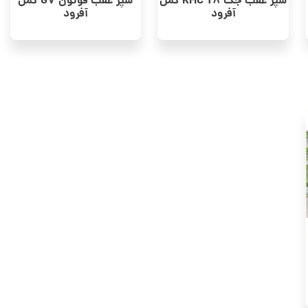
سپر عقب جک KMC T8 کمل
سپر عقب فوتون G7 کمل
آفرود
آفرود