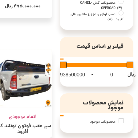
محصولات کمل -CAMEL
495.000.000
ریال
OFFROAD
(4)
نصب لوازم و تجهیز ماشین های
آفرود
(8)
فیلتر بر اساس قیمت
-
ریال
Maximum Price
Minimum Price
نمایش محصولات
موجود
اتمام موجودی
محصولات موجود
سپر عقب فوتون تونلند ک
آفرود