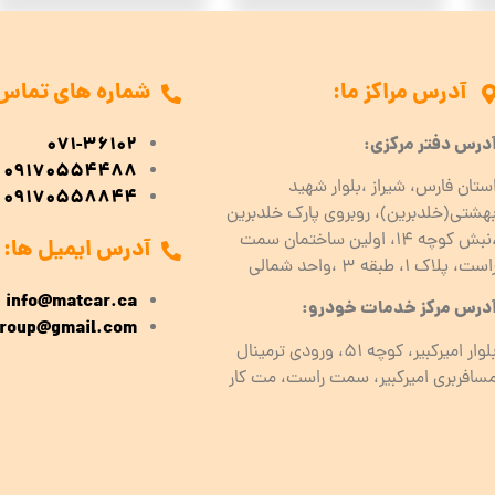
آدرس مراکز ما:
شماره های تماس
درس دفتر مرکزی:
071-36102
09170554488
ستان فارس، شیراز ،بلوار شهید
09170558844
هشتی(خلدبرین)، روبروی پارک خلدبرین
،نبش کوچه ۱۴، اولین ساختمان سمت
آدرس ایمیل ها:
است، پلاک 1، طبقه ۳ ،واحد شمالی
info@matcar.ca
درس مرکز خدمات خودرو:
roup@gmail.com
بلوار امیرکبیر، کوچه 51، ورودی ترمینال
سافربری امیرکبیر، سمت راست، مت کار