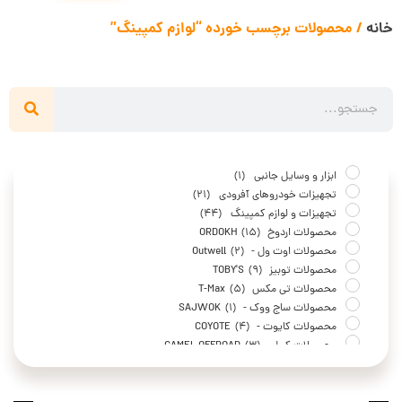
خانه
/ محصولات برچسب خورده “لوازم کمپینگ”
ابزار و وسایل جانبی
(1)
تجهیزات خودروهای آفرودی
(21)
تجهیزات و لوازم کمپینگ
(44)
محصولات اردوخ ORDOKH
(15)
محصولات اوت ول - Outwell
(2)
محصولات توبیز TOBY'S
(9)
محصولات تی مکس T-Max
(5)
محصولات ساج ووک - SAJWOK
(1)
محصولات کایوت - COYOTE
(4)
محصولات کمل -CAMEL OFFROAD
(3)
محصولات لایف تایم - LIFE TIME
(1)
محصولات نکو- NEKO
(4)