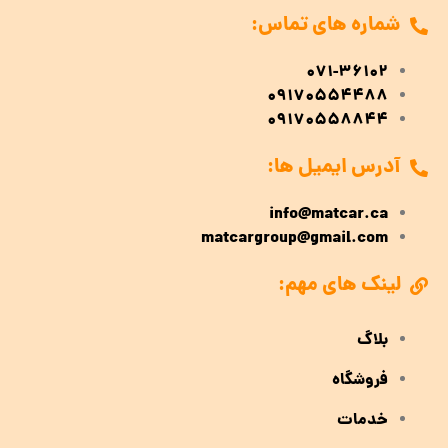
شماره های تماس:
071-36102
09170554488
09170558844
آدرس ایمیل ها:
info@matcar.ca
matcargroup@gmail.com
لینک های مهم:
بلاگ
فروشگاه
خدمات