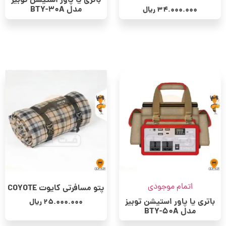
باتری یا پاور استیشن توبیز
مدل BTY-30A
34.000.000
ریال
اتمام موجودی
پتو مسافرتی کایوت COYOTE
باتری یا پاور استیشن توبیز
25.000.000
ریال
مدل BTY-50A