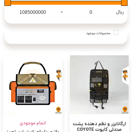
نصب لوازم و تجهیز ماشین های آفرود
(15)
-
ریال
Maximum Price
Minimum Price
محصولات موجود
اتمام موجودی
ارگانایزر و نظم دهنده پشت
صندلی کایوت COYOTE