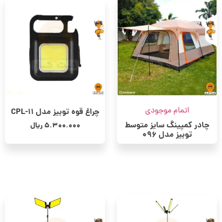
اتمام موجودی
چراغ قوه توبیز مدل CPL-11
چادر کمپینگ سایز متوسط
5.300.000
ریال
توبیز مدل 096