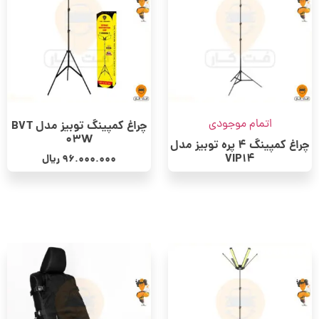
اتمام موجودی
چراغ کمپینگ توبیز مدل BVT
03W
چراغ کمپینگ 4 پره توبیز مدل
VIP14
96.000.000
ریال