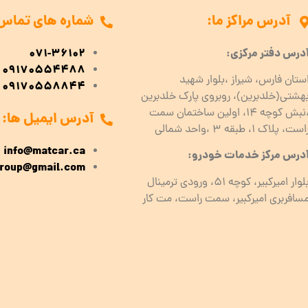
آدرس مراکز ما:
شماره های تماس
درس دفتر مرکزی:
071-36102
09170554488
ستان فارس، شیراز ،بلوار شهید
09170558844
هشتی(خلدبرین)، روبروی پارک خلدبرین
،نبش کوچه ۱۴، اولین ساختمان سمت
آدرس ایمیل ها:
است، پلاک 1، طبقه ۳ ،واحد شمالی
info@matcar.ca
درس مرکز خدمات خودرو:
roup@gmail.com
بلوار امیرکبیر، کوچه 51، ورودی ترمینال
سافربری امیرکبیر، سمت راست، مت کار