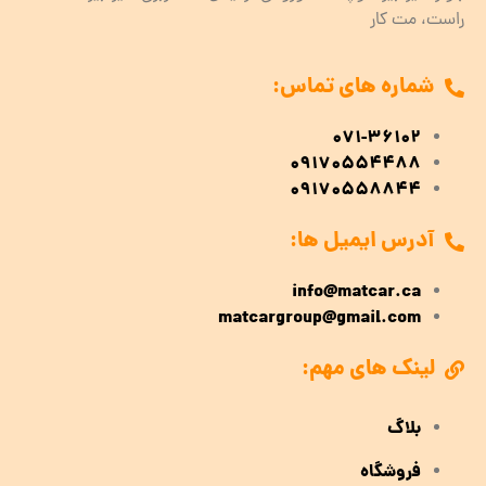
راست، مت کار
شماره های تماس:
071-36102
09170554488
09170558844
آدرس ایمیل ها:
info@matcar.ca
matcargroup@gmail.com
لینک های مهم:
بلاگ
فروشگاه