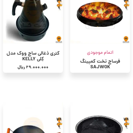
اتمام موجودی
کتری ذغالی ساج ووک مدل
کِلی KELLY
فرساج تخت کمپینگ
SAJWOK
29.000.000
ریال