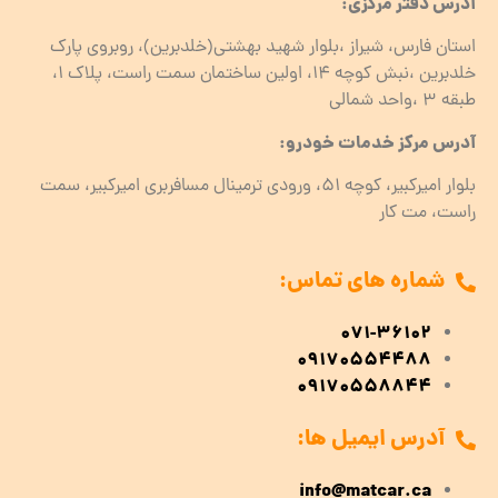
آدرس دفتر مرکزی:
استان فارس، شیراز ،بلوار شهید بهشتی(خلدبرین)، روبروی پارک
خلدبرین ،نبش کوچه ۱۴، اولین ساختمان سمت راست، پلاک 1،
طبقه ۳ ،واحد شمالی
آدرس مرکز خدمات خودرو:
بلوار امیرکبیر، کوچه 51، ورودی ترمینال مسافربری امیرکبیر، سمت
راست، مت کار
شماره های تماس:
071-36102
09170554488
09170558844
آدرس ایمیل ها:
info@matcar.ca