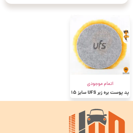
اتمام موجودی
پد پوست بره زبر UFS سایز 15