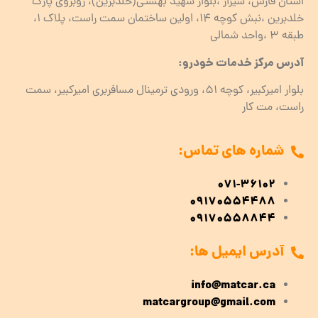
استان فارس، شیراز ،بلوار شهید بهشتی(خلدبرین)، روبروی پارک
خلدبرین ،نبش کوچه ۱۴، اولین ساختمان سمت راست، پلاک 1،
طبقه ۳ ،واحد شمالی
آدرس مرکز خدمات خودرو:
بلوار امیرکبیر، کوچه 51، ورودی ترمینال مسافربری امیرکبیر، سمت
راست، مت کار
شماره های تماس:
071-36102
09170554488
09170558844
آدرس ایمیل ها:
info@matcar.ca
matcargroup@gmail.com