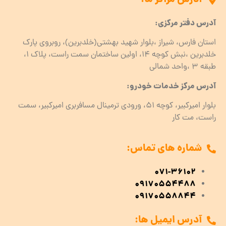
آدرس دفتر مرکزی:
استان فارس، شیراز ،بلوار شهید بهشتی(خلدبرین)، روبروی پارک
خلدبرین ،نبش کوچه ۱۴، اولین ساختمان سمت راست، پلاک 1،
طبقه ۳ ،واحد شمالی
آدرس مرکز خدمات خودرو:
بلوار امیرکبیر، کوچه 51، ورودی ترمینال مسافربری امیرکبیر، سمت
راست، مت کار
شماره های تماس:
071-36102
09170554488
09170558844
آدرس ایمیل ها: