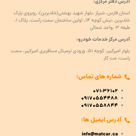
آدرس دفتر مرکزی:
استان فارس، شیراز ،بلوار شهید بهشتی(خلدبرین)، روبروی پارک
خلدبرین ،نبش کوچه ۱۴، اولین ساختمان سمت راست، پلاک 1،
طبقه ۳ ،واحد شمالی
آدرس مرکز خدمات خودرو:
بلوار امیرکبیر، کوچه 51، ورودی ترمینال مسافربری امیرکبیر، سمت
راست، مت کار
شماره های تماس:
071-36102
09170554488
09170558844
آدرس ایمیل ها:
info@matcar.ca