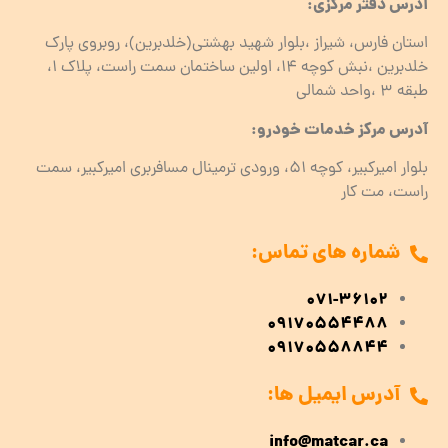
آدرس دفتر مرکزی:
استان فارس، شیراز ،بلوار شهید بهشتی(خلدبرین)، روبروی پارک
خلدبرین ،نبش کوچه ۱۴، اولین ساختمان سمت راست، پلاک 1،
طبقه ۳ ،واحد شمالی
آدرس مرکز خدمات خودرو:
بلوار امیرکبیر، کوچه 51، ورودی ترمینال مسافربری امیرکبیر، سمت
راست، مت کار
شماره های تماس:
071-36102
09170554488
09170558844
آدرس ایمیل ها:
info@matcar.ca