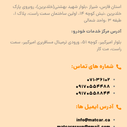
استان فارس، شیراز ،بلوار شهید بهشتی(خلدبرین)، روبروی پارک
خلدبرین ،نبش کوچه ۱۴، اولین ساختمان سمت راست، پلاک 1،
طبقه ۳ ،واحد شمالی
آدرس مرکز خدمات خودرو:
بلوار امیرکبیر، کوچه 51، ورودی ترمینال مسافربری امیرکبیر، سمت
راست، مت کار
شماره های تماس:
071-36102
09170554488
09170558844
آدرس ایمیل ها:
info@matcar.ca