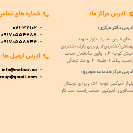
آدرس مراکز ما:
شماره های تماس
درس دفتر مرکزی:
071-36102
09170554488
ستان فارس، شیراز ،بلوار شهید
09170558844
هشتی(خلدبرین)، روبروی پارک خلدبرین
،نبش کوچه ۱۴، اولین ساختمان سمت
آدرس ایمیل ها:
است، پلاک 1، طبقه ۳ ،واحد شمالی
info@matcar.ca
درس مرکز خدمات خودرو:
roup@gmail.com
بلوار امیرکبیر، کوچه 51، ورودی ترمینال
سافربری امیرکبیر، سمت راست، مت کار