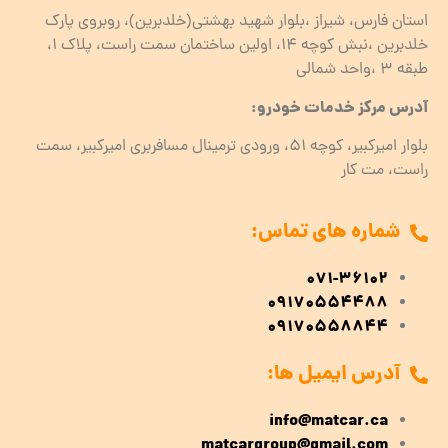
استان فارس، شیراز ،بلوار شهید بهشتی(خلدبرین)، روبروی پارک
خلدبرین ،نبش کوچه ۱۴، اولین ساختمان سمت راست، پلاک 1،
طبقه ۳ ،واحد شمالی
آدرس مرکز خدمات خودرو:
بلوار امیرکبیر، کوچه 51، ورودی ترمینال مسافربری امیرکبیر، سمت
راست، مت کار
شماره های تماس:
071-36102
09170554488
09170558844
آدرس ایمیل ها:
info@matcar.ca
matcargroup@gmail.com