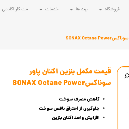
فروشگاه
برند ها
خدمات
مت کار آکادمی
SONAX Octan
قیمت مکمل بنزین اکتان پاور
سوناکسSONAX Octane Power
کاهش مصرف سوخت
جلوگیری از احتراق ناقص سوخت
افزایش واحد اکتان بنزین