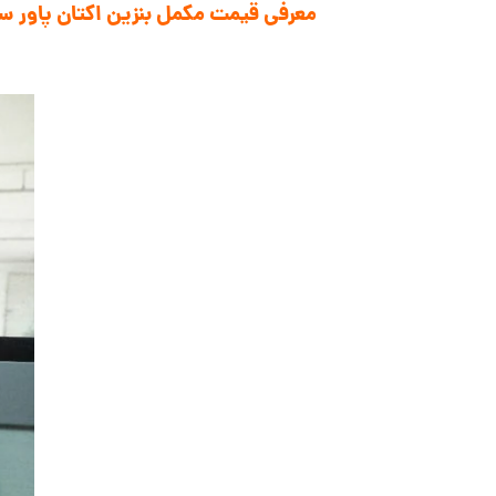
معرفی قیمت مکمل بنزین اکتان پاور سوناکس ane Power