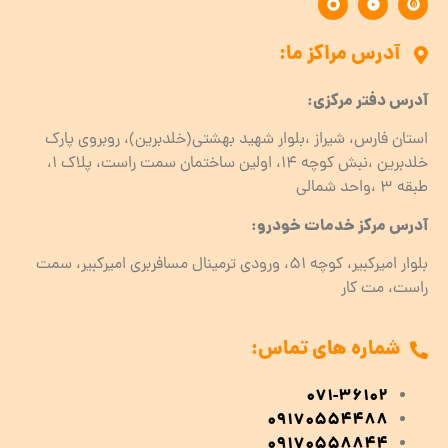
آدرس مراکز ما:
آدرس دفتر مرکزی:
استان فارس، شیراز ،بلوار شهید بهشتی(خلدبرین)، روبروی پارک
خلدبرین ،نبش کوچه ۱۴، اولین ساختمان سمت راست، پلاک 1،
طبقه ۳ ،واحد شمالی
آدرس مرکز خدمات خودرو:
بلوار امیرکبیر، کوچه 51، ورودی ترمینال مسافربری امیرکبیر، سمت
راست، مت کار
شماره های تماس:
071-36102
09170554488
09170558844