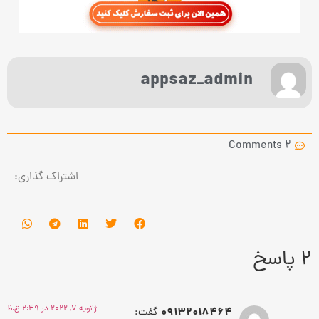
appsaz_admin
2 Comments
اشتراک گذاری:
2 پاسخ
ژانویه 7, 2022 در 2:49 ق.ظ
09132018464
گفت: