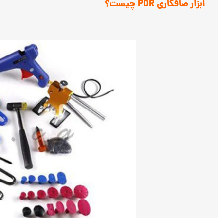
ابزار صافکاری PDR چیست؟