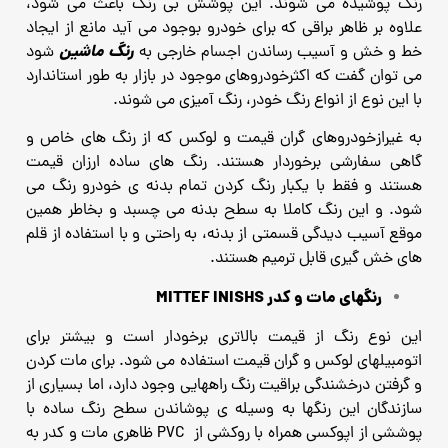
رنگ پوشیده می شوند.
این پوشش بی رنگ باعث می شود،
علاوه بر ظاهر براقی که برای خودرو بوجود می آید مانع از ایجاد
رنگ ماشین
خط و خش و آسیب رساندن
اجسام خارجی به
شود
می توان گفت که اکثرخودروهای موجود در بازار به طور استاندارد
با این نوع از انواع رنگ خودر، رنگ آمیزی می شوند.
به غیرازخودروهای گران قیمت و لوکس که از رنگ های خاص و
گاهی سفارشی برخوردار هستند.
رنگ های ساده ارزان قیمت
هستند و فقط با یکبار رنگ کردن تمام بدنه ی خودرو رنگ می
شود.
و این رنگ کاملا به سطح بدنه می چسبد و بخاطر همین
موقع آسیب دیدگی قسمتی از بدنه، به راحتی و با استفاده از قلم
های خش
گیری قابل ترمیم هستند.
رنگهای مات و کدر MITTEF INISHS
این نوع رنگ از قیمت بالاتری برخودار است و بیشتر برای
اتومبیلهای لوکس و گران قیمت استفاده می شود. برای مات کردن
و
گرفتن درخشندگی براقیت رنگ راههایی وجود دارد، اما بسیاری از
سازندگان این رنگها به وسیله ی پوشاندن سطح رنگ ساده با
پوششی از اپوکسی همراه با روکشی از PVC ظاهری مات و کدر به