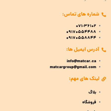
شماره های تماس:
071-36102
09170554488
09170558844
آدرس ایمیل ها:
info@matcar.ca
matcargroup@gmail.com
لینک های مهم:
بلاگ
فروشگاه