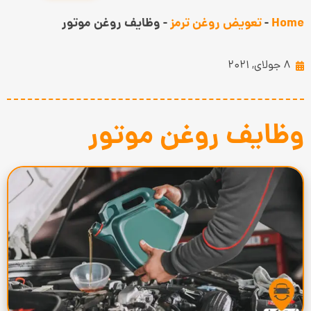
Home
-
تعویض روغن ترمز
-
وظایف روغن موتور
8 جولای, 2021
وظایف روغن موتور