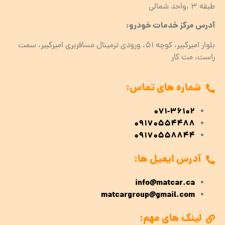
طبقه ۳ ،واحد شمالی
آدرس مرکز خدمات خودرو:
بلوار امیرکبیر، کوچه 51، ورودی ترمینال مسافربری امیرکبیر، سمت
راست، مت کار
شماره های تماس:
071-36102
09170554488
09170558844
آدرس ایمیل ها:
info@matcar.ca
matcargroup@gmail.com
لینک های مهم: