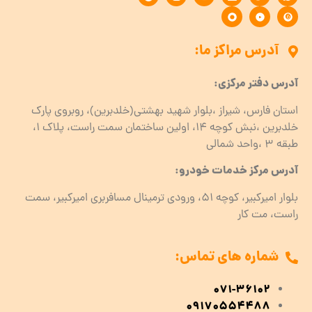
آدرس مراکز ما:
آدرس دفتر مرکزی:
استان فارس، شیراز ،بلوار شهید بهشتی(خلدبرین)، روبروی پارک
خلدبرین ،نبش کوچه ۱۴، اولین ساختمان سمت راست، پلاک 1،
طبقه ۳ ،واحد شمالی
آدرس مرکز خدمات خودرو:
بلوار امیرکبیر، کوچه 51، ورودی ترمینال مسافربری امیرکبیر، سمت
راست، مت کار
شماره های تماس:
071-36102
09170554488