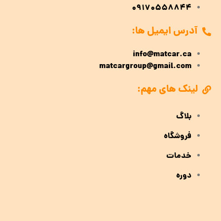
09170558844
آدرس ایمیل ها:
info@matcar.ca
matcargroup@gmail.com
لینک های مهم:
بلاگ
فروشگاه
خدمات
دوره