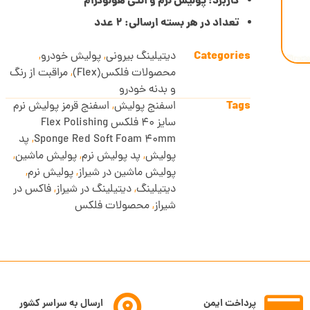
کاربرد: پولیش نرم و آنتی هولوگرام
تعداد در هر بسته ارسالی: 2 عدد
Categories
دیتیلینگ بیرونی
,
پولیش خودرو
,
محصولات فلکس(Flex)
,
مراقبت از رنگ
و بدنه خودرو
Tags
اسفنج پولیش
,
اسفنج قرمز پولیش نرم
سایز 40 فلکس Flex Polishing
Sponge Red Soft Foam 40mm
,
پد
پولیش
,
پد پولیش نرم
,
پولیش ماشین
,
پولیش ماشین در شیراز
,
پولیش نرم
,
دیتیلینگ
,
دیتیلینگ در شیراز
,
فاکس در
شیراز
,
محصولات فلکس
پرداخت ایمن
ارسال به سراسر کشور