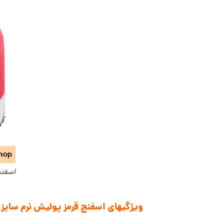
اسفنج 
ویژگیهای اسفنج قرمز پولیش نرم سایز 40 فلکس Flex Polishing Sponge Red Soft Foam 40mm: