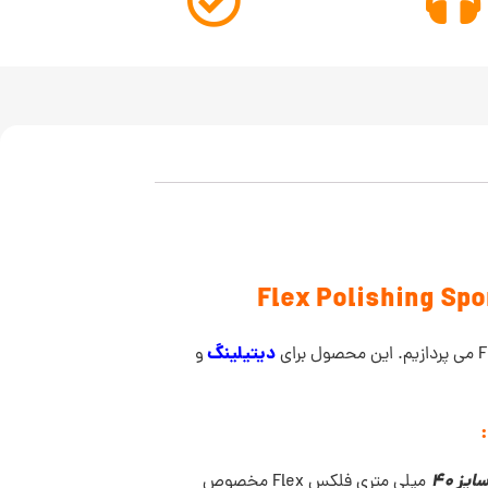
دیتیلینگ
و
یز 40
میلی متری فلکس Flex مخصوص