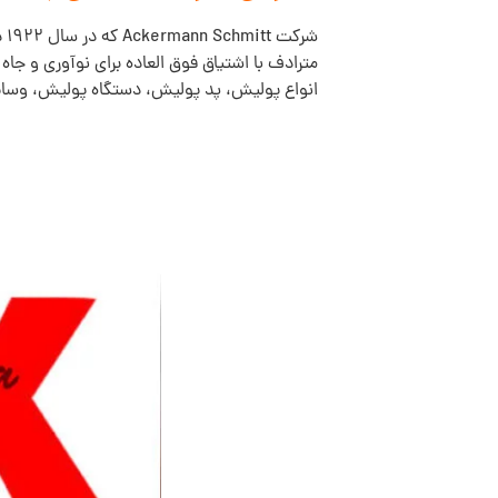
شرکت Ackermann Schmitt که در سال 1922 در شهر سوابی Bad Cannstatt در نزدیکی اشتوتگارت تأسیس شد، که نام تجاری
مترادف با اشتیاق فوق العاده برای نوآوری و ج
انواع پولیش، پد پولیش، دستگاه پولیش، وسا