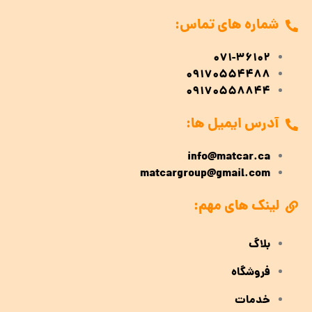
شماره های تماس:
071-36102
09170554488
09170558844
آدرس ایمیل ها:
info@matcar.ca
matcargroup@gmail.com
لینک های مهم:
بلاگ
فروشگاه
خدمات