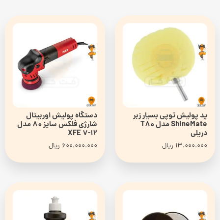
پد پولیش توپی بسیار زبر
دستگاه پولیش اوربیتال
ShineMate مدل T80
شارژی فلکس سایز 80 مدل
دریلی
XFE 7-12
13.000.000
ریال
600.000.000
ریال