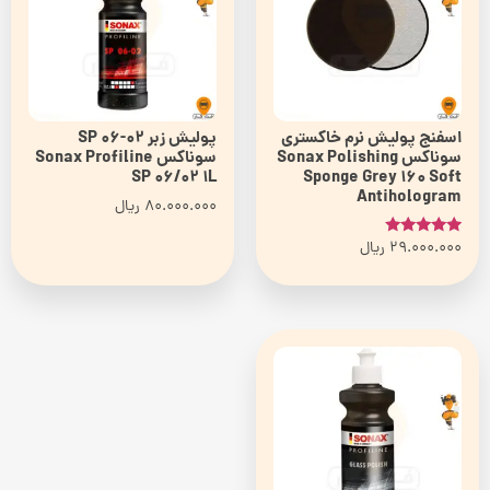
اسفنج پولیش نرم خاکستری
پولیش زبر SP 06-02
سوناکس Sonax Polishing
سوناکس Sonax Profiline
SP 06/02 1L
Sponge Grey 160 Soft
Antihologram
80.000.000
ریال
29.000.000
ریال
امتیاز
5.00
از 5