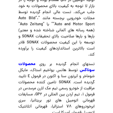
تولید اتومبیل در دنیا همگام بوده و توجه را در
بازار لا توجه به کیفیت بالای محصولات به خود
جلب می‌کند. تست عالی انجام گردیده توسط
مجلات خودرویی برجسته مانند “Auto Bild”،
“Auto and Motor Sport” یا “Auto Zeitung”
(همه رسانه های آلمانی شناخته شده و معتبر)
بارها و بارها صلاحیت بالای تحقیقات SONAX و
توسعه با این کیفیت محصولات SONAX قادر
است بالاترین استانداردهای کیفیت را برآورده
کند.
محصولات
تستهای انجام گردیده بر روی
سوناکس
توسط هانس یواخیم استاک، مایکل
شوماخر و آیرتون سنا و اکنون در فرمول E تایید
گردیده است. SONAX تامین کننده محصولات
مراقبت از خودرو رسمی تیم مک لارن مرسدس در
فرمول 1، تیم آردن بین المللی در GP2، مسابقات
قهرمانی اتومبیل های تور بریتانیا، سری
ابرخودروهای V8 استرالیا، قهرمانی آتلانتیک
اتومبیل قهرمان آمریکا است.