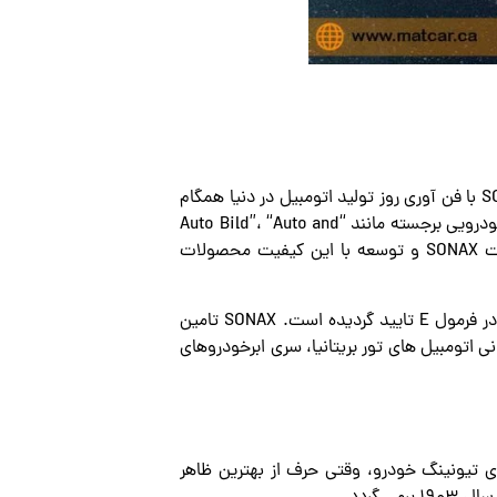
بخش تحقیقات SONAX متعهد به تولید محصولات خوب حتی بهتر است. فرآیند دائمی نوآوری تضمین می‌کند که SONAX با فن آوری روز تولید اتومبیل در دنیا همگام
بوده و توجه را در بازار لا توجه به کیفیت بالای محصولات به خود جلب می‌کند. تست عالی انجام گردیده توسط مجلات خودرویی برجسته مانند “Auto Bild”، “Auto and
Motor Sport” یا “Auto Zeitung” (همه رسانه های آلمانی شناخته شده و معتبر) بارها و بارها صلاحیت بالای تحقیقات SONAX و توسعه با این کیفیت محصولات
توسط هانس یواخیم استاک، مایکل شوماخر و آیرتون سنا و اکنون در فرمول E تایید گردیده است. SONAX تامین
ک لارن مرسدس در فرمول 1، تیم آردن بین المللی در GP2، مسابقات قهرمانی اتومبیل های تور بریتانیا، سری ابرخودروهای
ی تیونینگ خودرو، وقتی حرف از بهترین ظاهر