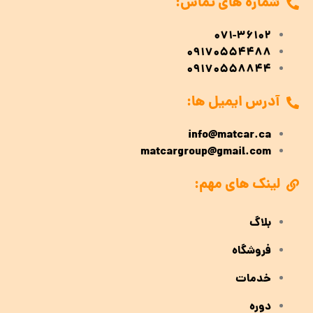
شماره های تماس:
071-36102
09170554488
09170558844
آدرس ایمیل ها:
info@matcar.ca
matcargroup@gmail.com
لینک های مهم:
بلاگ
فروشگاه
خدمات
دوره