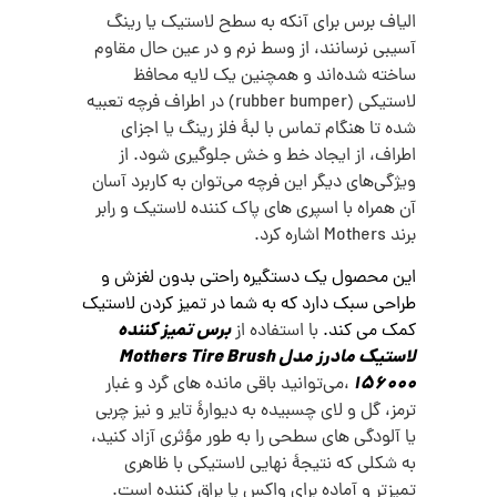
الیاف برس برای آنکه به سطح لاستیک یا رینگ
آسیبی نرسانند، از وسط نرم و در عین حال مقاوم
ساخته شده‌اند و همچنین یک لایه محافظ
لاستیکی (rubber bumper) در اطراف فرچه تعبیه
شده تا هنگام تماس با لبهٔ فلز رینگ یا اجزای
اطراف، از ایجاد خط و خش جلوگیری شود. از
ویژگی‌های دیگر این فرچه می‌توان به کاربرد آسان
آن همراه با اسپری‌ های پاک‌ کننده لاستیک و رابر
برند Mothers اشاره کرد.
این محصول
یک دستگیره راحتی بدون لغزش و
طراحی سبک دارد که به شما در تمیز کردن لاستیک
برس تمیز کننده
کمک می کند.
با استفاده از
لاستیک مادرز مدل Mothers Tire Brush
156000
،می‌توانید باقی‌ مانده‌ های گرد و غبار
ترمز، گل و لای چسبیده به دیوارهٔ تایر و نیز چربی
یا آلودگی‌ های سطحی را به طور مؤثری آزاد کنید،
به شکلی که نتیجهٔ نهایی لاستیکی با ظاهری
تمیزتر و آماده برای واکس یا براق‌ کننده است.