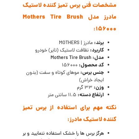
مشخصات فنی برس تمیز کننده لاستیک
مادرز مدل Mothers Tire Brush
156000:
برند:
مادرز | MOTHERS
کاربرد:
نظافت لاستیک (تایر) خودرو
مدل:
Mothers Tire Brush
کد محصول:
156000
جنس برس:
موهای کوتاه و سفت (بدون
ایجاد خراش)
وزن:
33 گرم
ارتفاع دسته:
11.5 سانتی متر
نکته مهم برای استفاده از
برس تمیز
کننده لاستیک مادرز
:
هرگز برس ها را خشک استفاده ننمایید و بر