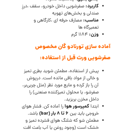
کاربرد:
صفرشویی داخل خودرو، سقف ،درزِ
صندلی و بخش‌های تهویه
مناسب:
مصارف حرفه ای ،کارگاهی و
تعمیرگاه ها
وزن:
1184 گرم
آماده سازی تورنادو گان مخصوص
صفرشویی ورث قبل از استفاده:
پیش از استفاده، مطمئن شوید بطری تمیز
و خالی از مواد باقی‌ مانده است. درپوش
آن را باز کرده و مایع مورد نظر (مثل چربی‌بر،
صفرشو، یا محلول تمیزکننده صنعتی) را
داخل مخزن بریزید.
کمپرسور هوا
ابتدا
را آماده کن. فشار هوای
۶ تا ۸ بار (bar)
خروجی باید بین
باشد.
مطمئن شو که شلنگ هوای فشرده تمیز و
خشک است (وجود روغن یا آب باعث افت