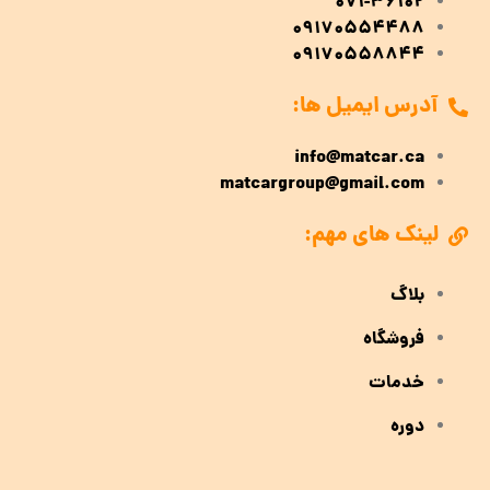
071-36102
09170554488
09170558844
آدرس ایمیل ها:
info@matcar.ca
matcargroup@gmail.com
لینک های مهم:
بلاگ
فروشگاه
خدمات
دوره