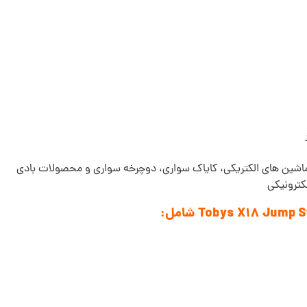
کترونیکی
شامل: