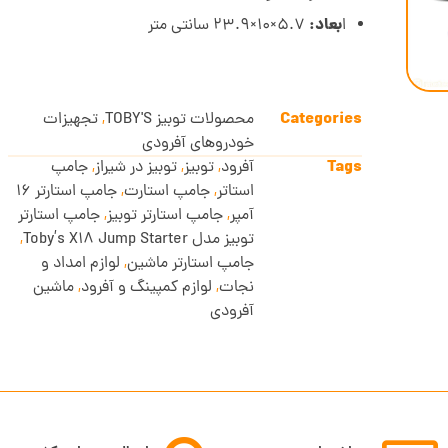
بعاد:
ا
5.7×10×23.9 سانتی متر
Categories
محصولات توبیز TOBY'S
,
تجهیزات
خودروهای آفرودی
Tags
آفرود
,
توبیز
,
توبیز در شیراز
,
جامپ
استاتر
,
جامپ استارت
,
جامپ استارتر 16
آمپر
,
جامپ استارتر توبیز
,
جامپ استارتر
توبیز مدل Toby’s X18 Jump Starter
,
جامپ استارتر ماشین
,
لوازم امداد و
نجات
,
لوازم کمپینگ و آفرود
,
ماشین
آفرودی