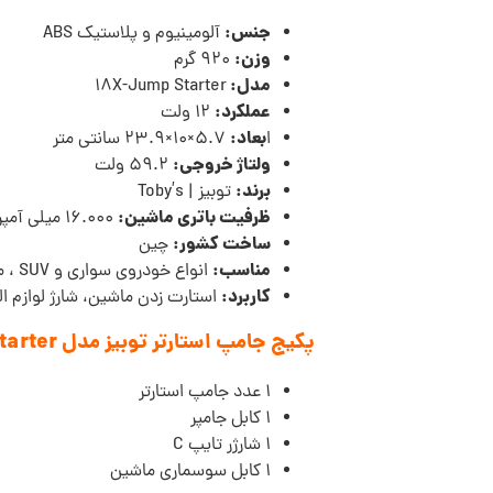
جنس:
آلومینیوم و پلاستیک ABS
وزن:
920 گرم
مدل:
18X-Jump Starter
عملکرد:
12 ولت
بعاد:
ا
5.7×10×23.9 سانتی متر
ولتاژ خروجی:
59.2 ولت
برند:
توبیز | Toby’s
ظرفیت باتری ماشین:
16.000 میلی آمپر
ساخت کشور:
چین
مناسب:
انواع خودروی سواری و SUV ، ماشین های الکتریکی، کایاک سواری، دوچرخه سواری و محصولات بادی
کاربرد:
استارت زدن ماشین، شارژ لوازم ال
پکیج
جامپ استارتر توبیز مدل Tobys X18 Jump Starter
1 عدد جامپ استارتر
1 کابل جامپر
1 شارژر تایپ C
1 کابل سوسماری ماشین