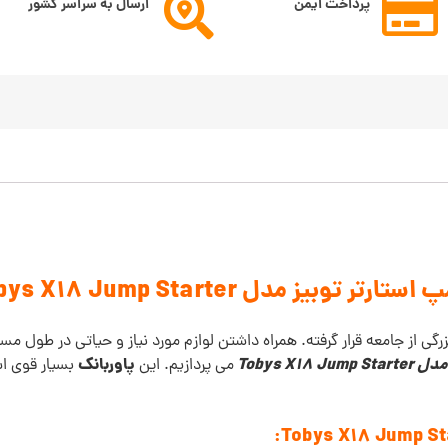
پرداخت ایمن
ارسال به سراسر کشور
تارتر توبیز مدل Tobys X18 Jump Starter
ی از جامعه قرار گرفته. همراه داشتن لوازم مورد نیاز و حیاتی در طول مسی
Tobys X18
پاوربانک
می پردازیم. این
بسیار قوی اس