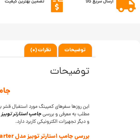
ارسال سریع کالا
تضمین بهترین کیفیت
توضیحات
نظرات (0)
توضیحات
جامپ اس
این روزها سفرهای کمپینگ مورد استقبال قشر بزرگ
جامپ استارتر توبیز مدل  Jump Starter
مطلب به معرفی و بررسی
و دیگر تجهیزات الکترونیکی کاربرد دارد.
بررسی جامپ استارتر توبیز مدل Tobys X18 Jump Starter: