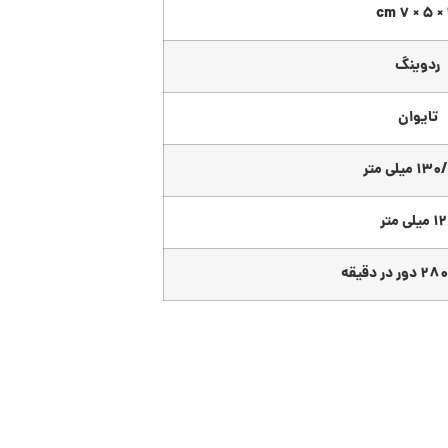
12
ردوینگ
تایوان
 میلی متر
یلی متر
در دقیقه