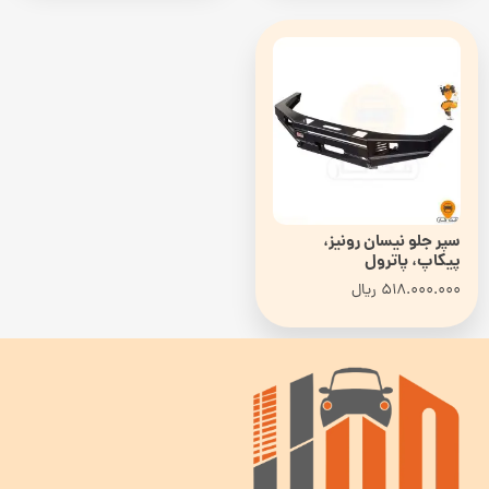
سپر جلو نیسان رونیز،
پیکاپ، پاترول
518.000.000
ریال