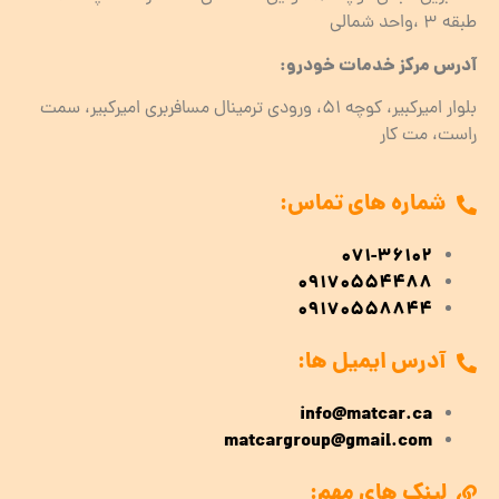
طبقه ۳ ،واحد شمالی
آدرس مرکز خدمات خودرو:
بلوار امیرکبیر، کوچه 51، ورودی ترمینال مسافربری امیرکبیر، سمت
راست، مت کار
شماره های تماس:
071-36102
09170554488
09170558844
آدرس ایمیل ها:
info@matcar.ca
matcargroup@gmail.com
لینک های مهم: