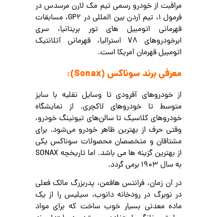
مراقبت از خودرو رسمی تیم مک لارن مرسدس در
فرمول 1، تیم آردن بین المللی در GP2، مسابقات
قهرمانی اتومبیل های تور بریتانیا، سری
ابرخودروهای V8 استرالیا، قهرمانی آتلانتیک
اتومبیل قهرمان آمریکا است.
معرفی برند سوناکس (Sonax):
از خودروهای آفرودی تا وسایل نقلیه با سایز
متوسط تا خودروهای لاکچری. از نمایشگاه
خودروهای کلاسیک تا سالن‌های تیونینگ خودرو،
وقتی حرف از بهترین ظاهر خودرو می‌شود. برای
مشتاقان و متخصصان محصولات سوناکس یکی
از بهترین گزینه ها می باشد. اما تاریخچه SONAX
به سال 1903 برمی گردد.
در آن زمان، فرانتس هافمن، پدربزرگ مالک فعلی
در نوبرگ در رودخانه دانوب، سیلیس را از یک
ماده معدنی بسیار خوب ساخت که برای مواد