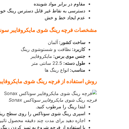
مقاوم در برابر مواد شوینده
دسترسی به نقاط غیر قابل دسترس
رینگ خود
عدم ایجاد خط و خش
مشخصات فرچه رینگ شوی مایکروفایبر سوناکس icrofibre Wheel Rim Brush
ساخت کشور:
آلمان
کاربرد:
نظافت و شستوشوی رینگ
جنس موی برس:
مایکروفایبر
طول دسته:
22.5 سانتی متر
مناسب:
انواع رینگ ها
روش استفاده از فرچه رینگ شوی مایکروفایبر سو
فرچه رینگ شوی مایکروفایبر سوناکس Sonax
ابتدا رینگ را مرطوب کنید.
اسپری رینگ شوی سوناکس را روی سطح رینگ
اجازه دهید برای مدت چند دقیقه محصول تاثیر
با استفاده از فرچه شروع به تمیز کردن رینگ ن