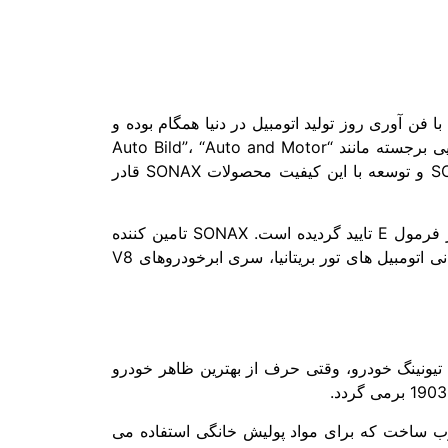
بخش تحقیقات SONAX متعهد به تولید محصولات خوب حتی بهتر است. فرآیند دائمی نوآوری تضمین می‌کند که SONAX با فن آوری روز تولید اتومبیل در دنیا همگام بوده و
توجه را در بازار لا توجه به کیفیت بالای محصولات به خود جلب می‌کند. تست عالی انجام گردیده توسط مجلات خودرویی برجسته مانند “Auto Bild”، “Auto and Motor
Sport” یا “Auto Zeitung” (همه رسانه های آلمانی شناخته شده و معتبر) بارها و بارها صلاحیت بالای تحقیقات SONAX و توسعه با این کیفیت محصولات SONAX قادر
تستهای انجام گردیده بر روی محصولات سوناکس توسط هانس یواخیم استاک، مایکل شوماخر و آیرتون سنا و اکنون در فرمول E تایید گردیده است. SONAX تامین کننده
محصولات مراقبت از خودرو رسمی تیم مک لارن مرسدس در فرمول 1، تیم آردن بین المللی در GP2، مسابقات قهرمانی اتومبیل های تور بریتانیا، سری ابرخودروهای V8
 تیونینگ خودرو، وقتی حرف از بهترین ظاهر خودرو
خوب ساخت که برای مواد پولیش خانگی استفاده می