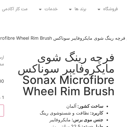
فروشگاه
برند ها
خدمات
مت کار آکادمی
رچه رینگ شوی مایکروفایبر سوناکس Sonax Microfibre Wheel Rim Brush
فرچه رینگ شوی
ارس
مم
مایکروفایبر سوناکس
Sonax Microfibre
00
Wheel Rim Brush
1 عدد در انبار
ساخت کشور:
آلمان
کاربرد:
نظافت و شستوشوی رینگ
جنس موی برس:
مایکروفایبر
طول دسته:
22.5 سانتی متر