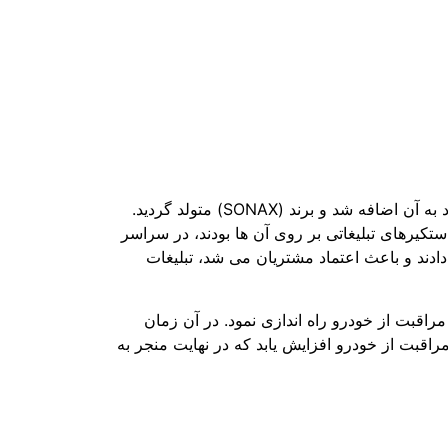
بعد از گذشت مدتی این کمپانی شروع به تولید مواد مراقبت از خودرو نمود و حرف X انگلیسی را ( که از کلمه wax ) بود به آن اضافه شد و برند (SONAX) متولد گردید.
برند بسیار ساده بود؛ با چهار نماینده در آلمان که سوار بر خودروهای بیتل فولکس واگن (VW Beetles) با استکیرهای تبلیغاتی بر روی آن ها بودند، در سراسر
دند و باعث اعتماد مشتریان می شد، تبلیغات
لات مراقبت از خودرو راه اندازی نمود. در آن زمان
اقبت از خودرو افزایش یابد که در نهایت منجر به