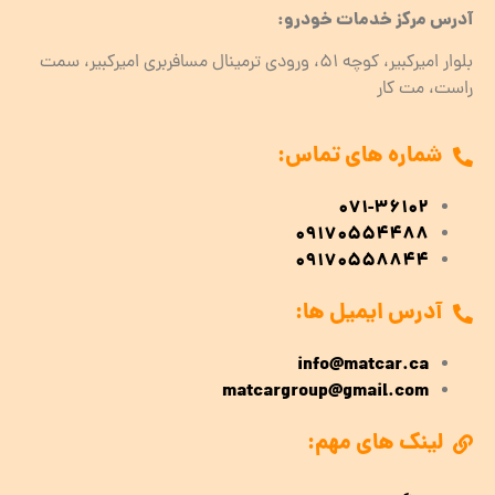
آدرس مرکز خدمات خودرو:
بلوار امیرکبیر، کوچه 51، ورودی ترمینال مسافربری امیرکبیر، سمت
راست، مت کار
شماره های تماس:
071-36102
09170554488
09170558844
آدرس ایمیل ها:
info@matcar.ca
matcargroup@gmail.com
لینک های مهم: