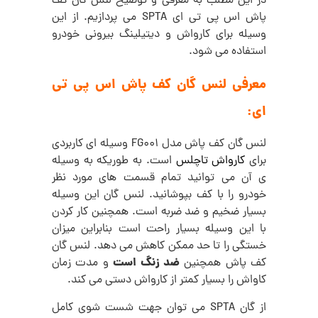
در این مطلب به معرفی و توضیح لنس گان کف
پاش اس پی تی ای SPTA می پردازیم. از این
وسیله برای کارواش و دیتیلینگ بیرونی
خودرو
استفاده می شود.
معرفی لنس گان کف پاش اس پی تی
ای:
لنس گان کف پاش مدل FG001 وسیله ای کاربردی
برای
کارواش تاچلس
است.
به طوریکه به وسیله
ی آن می توانید تمام قسمت های مورد نظر
خودرو را با کف بپوشانید. لنس گان این وسیله
بسیار ضخیم و ضد
ضربه است.
همچنین کار کردن
با این وسیله بسیار راحت است بنابراین میزان
خستگی را تا حد ممکن کاهش می دهد.
لنس گان
ضد زنگ است
کف پاش همچنین
و مدت زمان
کاواش را بسیار کمتر از کارواش دستی می کند.
از گان SPTA می توان جهت شست شوی کامل