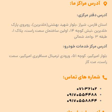
آدرس مراکز ما:
آدرس دفتر مرکزی:
استان فارس، شیراز ،بلوار شهید بهشتی(خلدبرین)، روبروی پارک
خلدبرین ،نبش کوچه ۱۴، اولین ساختمان سمت راست، پلاک 1،
طبقه ۳ ،واحد شمالی
آدرس مرکز خدمات خودرو:
بلوار امیرکبیر، کوچه 51، ورودی ترمینال مسافربری امیرکبیر، سمت
راست، مت کار
شماره های تماس:
071-36102
09170554488
09170558844