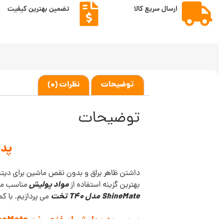
ارسال سریع کالا
تضمین بهترین کیفیت
توضیحات
نظرات (0)
توضیحات
پد پو
داشتن ظاهر براق و بدون نقص ماشین برای دیتبل
مواد پولیش
بهترین گزینه استفاده از
مناسب می 
ShineMate مدل T40 تخت
می پردازیم. با 