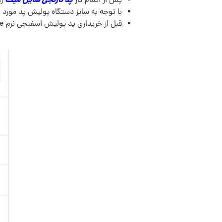
پد نارنجی شاین میت
پس از اتمام کار
را
با توجه به سایز دستگاه پولیش پد مورد 
قبل از خریداری پد پولیش اسفنجی نرم ShineMate مدل T40 تخت