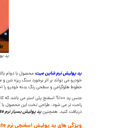
پد پولیش 
پد پولیش نرم شاین میت
محصول با دوام بالا
خودرو می تواند بر اثر برخورد سنگ ریزه شن و 
خطوط هلوگرامی و سطحی رنگ بدنه خودرو را احیا م
جنس پد 100% اسفنج پلی استر می باش
راحت تر می شود. طراحی تخت این محصول با
پد پولیش بسیار نرم ShineMate مدل T40 تخت
دریافت کنید. همچنین
ویژگی های
پد پولیش اسفنجی نرم ShineMate مدل T40 تخت: