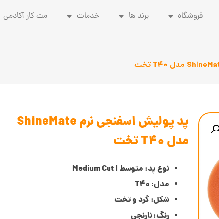
فروشگاه
برند ها
خدمات
مت کار آکادمی
پد پولیش اسفنجی نرم ShineMate
مدل T40 تخت
نوع پد: متوسط | Medium Cut
مدل: T40
شکل: گرد و تخت
رنگ: نارنجی