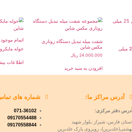
اتمام موجود
شفت میله تبدیل دستگاه روتاری
مکس شاین
صفحه نگهدارنده روتاری 25 میلی
حوله مایکروفایبر 40*40
24.000.000
ریال
اطلاعات بیش
افزودن به سبد خرید
آدرس مراکز ما:
شماره های تماس
درس دفتر مرکزی:
071-36102
09170554488
ستان فارس، شیراز ،بلوار شهید
09170558844
هشتی(خلدبرین)، روبروی پارک خلدبرین