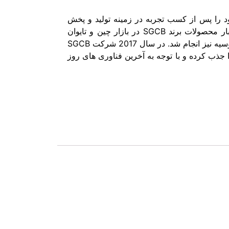
 آورد و فعالیت خود را پس از کسب تجربه در زمینه تولید و پخش
انواع محصولات در زمینه مراقبت از خودرو با ثبت شرکت Autocare SGCB در سال 2010 آغاز کرد. برای اولین بار محصولات برند SGCB در بازار چین و تایوان
متمرکز بودند اما به تدریج با گسترش فعالیت این شرکت پخش محصولات مراقبت از خودرو در کشورهای مالزی و روسیه نیز انجام شد. در سال 2017 شرکت SGCB
 جذب کرده و با توجه به آخرین فناوری های روز