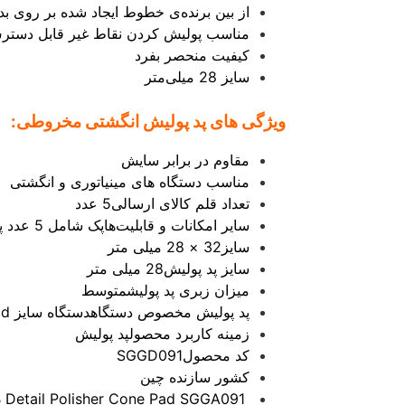
از بین برنده‌ی خطوط ایجاد شده بر روی بد
مناسب پولیش کردن نقاط غیر قابل دست
کیفیت منحصر بفرد
سایز 28 میلی‌متر
ویژگی های پد پولیش انگشتی مخروطی:
مقاوم در برابر سایش
مناسب دستگاه های مینیاتوری و انگشتی
تعداد قلم کالای ارسالی
5 عدد
ساير امکانات و قابليت‌ها
پک شامل 5 عدد پد پولیش
سایز
32 × 28 میلی متر
سایز پد پولیش
28 میلی متر
میزان زبری پد پولیش
متوسط
پد پولیش مخصوص دستگاه
دستگاه سایز IBrid
زمینه کاربرد محصول
پد پولیش
کد محصول
SGGD091
کشور سازنده
چین
SGCB Detail Polisher Cone Pad SGGA091