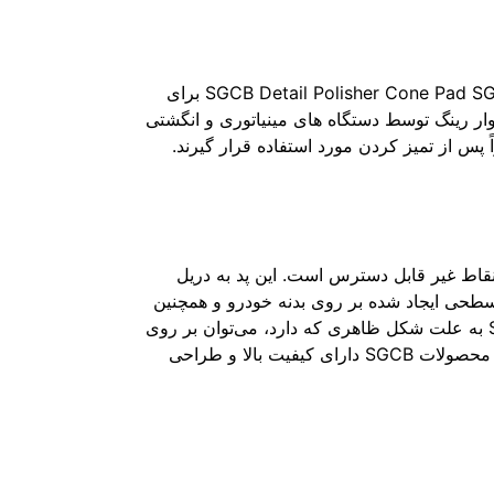
این محصول یعنی پد پولیش انگشتی مخروطی کیت مینی پد پولیش مخروطی اس جی سی بی 5 عددی مدل SGCB Detail Polisher Cone Pad SGGA091 برای
 رینگ توسط دستگاه های مینیاتوری و انگشتی
س از تمیز کردن مورد استفاده قرار گیرند.
متری SGCB یک انتخاب مناسب برای پولیش نقاط غیر قابل دسترس است. این پد به دریل
طحی ایجاد شده بر روی بدنه خودرو و همچنین
تمیز کردن بعضی از قسمت‌های غیر قابل دسترس، به راحتی می‌توان از پد استفاده کرد. از پد پولیش مخروطی SGCB به علت شکل ظاهری که دارد، می‌توان بر روی
دستگیره‌ها، شیارهای موجود بر روی رینگ و تمامی نقاطی که به راحتی نمی‌توان به آن‌ها دست پیدا کرد، استفاده کرد. محصولات SGCB دارای کیفیت بالا و طراحی