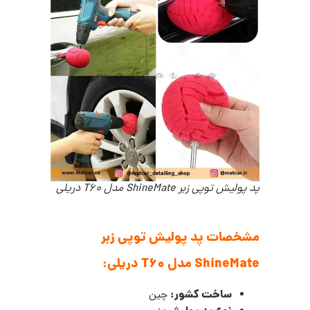
پد پولیش توپی زبر ShineMate مدل T60 دریلی
مشخصات پد پولیش توپی زبر
ShineMate مدل T60 دریلی:
ساخت کشور:
چین