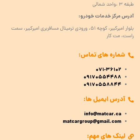
طبقه ۳ ،واحد شمالی
آدرس مرکز خدمات خودرو:
بلوار امیرکبیر، کوچه 51، ورودی ترمینال مسافربری امیرکبیر، سمت
راست، مت کار
شماره های تماس:
071-36102
09170554488
09170558844
آدرس ایمیل ها:
info@matcar.ca
matcargroup@gmail.com
لینک های مهم: