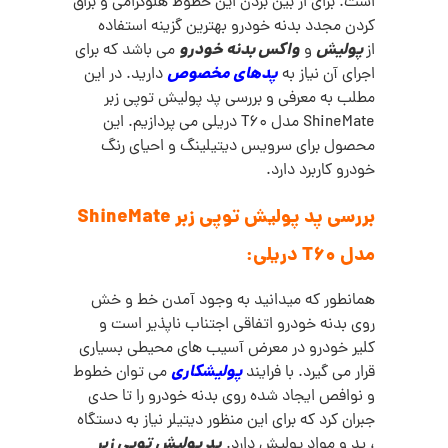
است. برای از بین بردن این خطوط هلوگرامی و براق
کردن مجدد بدنه خودرو بهترین گزینه استفاده
پولیش
واکس بدنه خودرو
از
و
می باشد که برای
پدهای مخصوص
اجرای آن نیاز به
دارید. در این
مطلب به معرفی و بررسی پد پولیش توپی زبر
ShineMate مدل T60 دریلی می پردازیم. این
محصول برای سرویس دیتیلینگ و احیای رنگ
خودرو کاربرد دارد.
بررسی پد پولیش توپی زبر ShineMate
مدل T60 دریلی:
همانطور که میدانید به وجود آمدن خط و خش
روی بدنه خودرو اتفاقی اجتناب ناپذیر است و
کلیر خودرو در معرض آسیب های محیطی بسیاری
پولیشکاری
قرار می گیرد. با فرایند
می توان خطوط
و نوافص ایجاد شده روی بدنه خودرو را تا حدی
جبران کرد که برای این منظور دیتیلر نیاز به دستگاه
پد پولیش توپی زبر
، پد و مواد پولیش دارد.