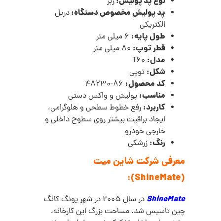
نوع پد پولیش:
زبر
پد پولیش مخصوص دستگاه:
دریل
الکتریکی
طول پایه:
6 میلی متر
قطر توپ:
80 میلی متر
مدل:
T60
شکل:
توپی
کد محصول:
86-48230
مناسب:
پولیش و واکس دستی
کاربرد:
رفع خطوط سطحی و هلوگرامی،
ایجاد براقیت بیشتر روی سطوح داخلی و
خارجی خودرو
رنگ:
زرشکی
معرفی شرکت شاین میت
(ShineMate):
ShineMate
در سال 2005 در شهر یونگ کانگ
چین تاسیس شد. مساحت بزرگ این کارخانه،