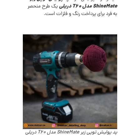
ShineMate مدل T60 دریلی
یک طرح منحصر
به فرد برای پرداخت رنگ و فلزات است.
پد پولیش توپی زبر ShineMate مدل T60 دریلی