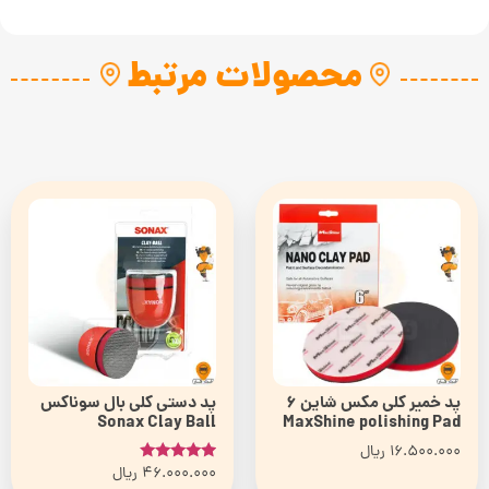
محصولات مرتبط
پد خمیر کلی مکس شاین 6
پد دستی کلی بال سوناکس
Sonax Clay Ball
MaxShine polishing Pad
16.500.000
ریال
46.000.000
ریال
امتیاز
5.00