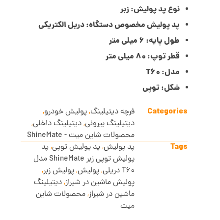
نوع پد پولیش:
زبر
پد پولیش مخصوص دستگاه:
دریل الکتریکی
طول پایه: 6 میلی متر
قطر توپ: 80 میلی متر
مدل: T60
شکل: توپی
Categories
فرچه دیتیلینگ
,
پولیش خودرو
,
دیتیلینگ بیرونی
,
دیتیلینگ داخلی
,
محصولات شاین میت - ShineMate
Tags
پد پولیش
,
پد پولیش توپی
,
پد
پولیش توپی زبر ShineMate مدل
T60 دریلی
,
پولیش
,
پولیش زبر
,
پولیش ماشین در شیراز
,
دیتیلینگ
ماشین در شیراز
,
محصولات شاین
میت