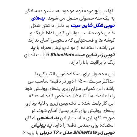
آنها در پنج درجه فوم موجود هستند و به سادگی
پدهای
به یک مته معمولی متصل می شوند.
توپی شکل شاین میت
به دلیل داشتن شکل
خاص خود مناسب پولیش کردن نقاط باریک و
گوشه ها و قسمتهایی که دسترسی آسان ندارند
پد
می باشد. استفاده از مواد پولیش همراه با
توپی زبر شاین میت ShineMate
قابلیت احیای
رنگ با براقیت بالا را دارد.
این محصول برای استفاده دریل الکتریکی با
حداکثر سرعت 3500 دور در دقیقه مناسب می
باشد. این کمپانی میزان زبری پدهای پولیش خود
را با علامت T10 تا T160 مشخص کرده است که
این کار باعث شده تا تشخیص زبری و لایه برداری
پدهای پولیش برای کاربر بسیار آسان شود. در
پد اسفنجی
صورت نگهداری مناسب از این
امکان
پد پولیش
استفاده برای چندین دفعه را دارد.
توپی زبر ShineMate مدل T60 دریلی
با پایه 6