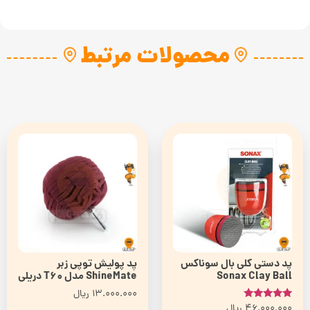
محصولات مرتبط
پد دستی کلی بال سوناکس
پد پولیش توپی زبر
Sonax Clay Ball
ShineMate مدل T60 دریلی
13.000.000
ریال
46.000.000
ریال
امتیاز