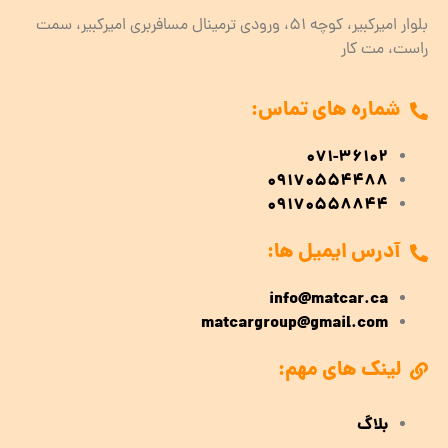
بلوار امیرکبیر، کوچه 51، ورودی ترمینال مسافربری امیرکبیر، سمت
راست، مت کار
شماره های تماس:
071-36102
09170554488
09170558844
آدرس ایمیل ها:
info@matcar.ca
matcargroup@gmail.com
لینک های مهم:
بلاگ