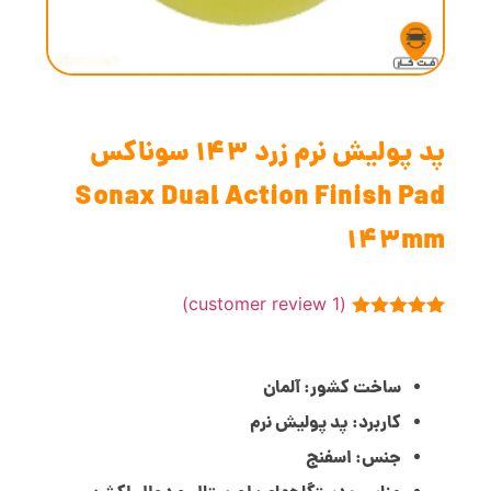
پد پولیش نرم زرد 143 سوناکس
Sonax Dual Action Finish Pad
143mm
customer review)
1
(
1
امتیازدهی
5.00
از 5
در
امتیازدهی
ساخت کشور: آلمان
مشتری
کاربرد: پد پولیش نرم
جنس: اسفنج