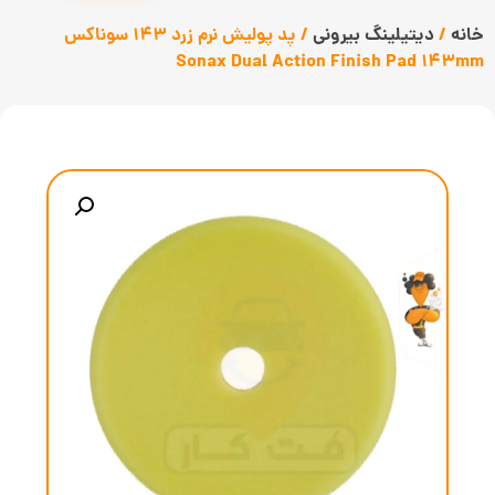
خانه
/
دیتیلینگ بیرونی
/ پد پولیش نرم زرد 143 سوناکس
Sonax Dual Action Finish Pad 143mm