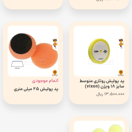
5.00
از 5
اتمام موجودی
پد پولیش روتاری متوسط
سایز 18 ویژن (vixon)
پد پولیش 25 میلی متری
13.500.000
ریال