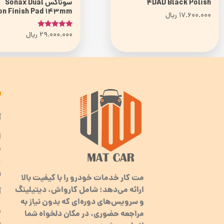
4DAD Black Polish
سوناکس Sonax Dual
on Finish Pad 143mm
17.600.000
ریال
29.000.000
ریال
امتیاز
5.00
از 5
آ
ا
ب
ر
مت کار خدمات خودرو را با کیفیت بالا
ارائه می‌دهد؛ شامل کارواش، دیتیلینگ
آ
و سرویس‌های دوره‌ای که بدون نیاز به
مراجعه حضوری، در مکان دلخواه شما
م