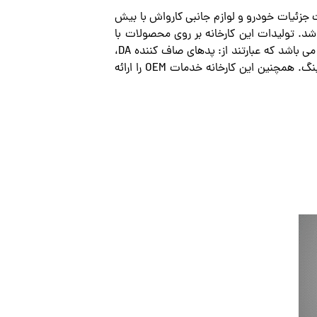
در طراحی و تولید محصولات جزئیات خودرو و لوازم جانبی کارواش با بیش
اع است. این کارخانه دارای یک تیم فنی و مجرب می باشد. نام تجاری کارخانه NORTH WOLF می باشد. تولیدات این کارخانه بر روی محصولات با
جزئیات با کیفیت بالا تمرکز دارد. برای مشتریان بین المللی شناخته گردیده. این کارخانه دارای 5 سری اصلی از محصولات می باشد که عبارتند از: پدهای صاف کننده DA،
پدهای پولیش فومی، پد پولیش پشمی، میله های خاک رس، ClayMitt، ClayTowel، پدهای سفالی، لوازم جانبی دیتیلینگ. همچنین این کارخانه خدمات OEM را ارائه