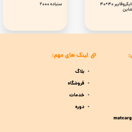
حوله مایکروفایبر 40*40
سنباده 2000
این
:
لینک های مهم:
بلاگ
فروشگاه
خدمات
دوره
matcarg