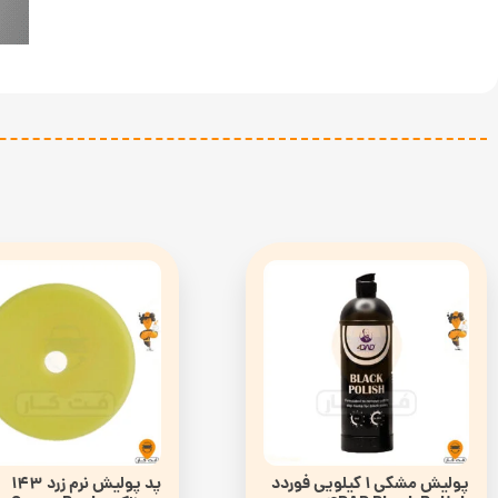
پولیش مشکی 1 کیلویی فوردد
پد پولیش نرم زرد 143