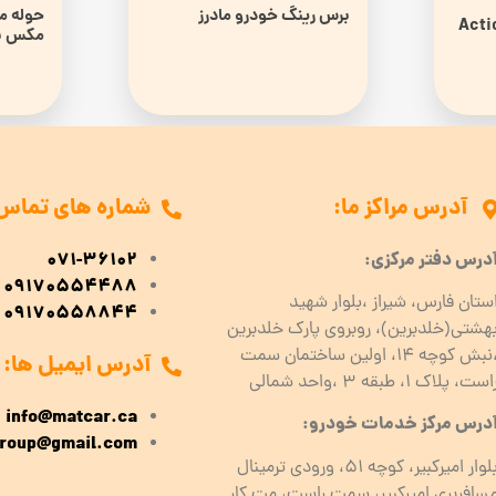
برس رینگ خودرو مادرز
Acti
مکس ش
آدرس مراکز ما:
شماره های تماس
درس دفتر مرکزی:
071-36102
09170554488
ستان فارس، شیراز ،بلوار شهید
09170558844
هشتی(خلدبرین)، روبروی پارک خلدبرین
،نبش کوچه ۱۴، اولین ساختمان سمت
آدرس ایمیل ها:
است، پلاک 1، طبقه ۳ ،واحد شمالی
info@matcar.ca
درس مرکز خدمات خودرو:
roup@gmail.com
بلوار امیرکبیر، کوچه 51، ورودی ترمینال
سافربری امیرکبیر، سمت راست، مت کار