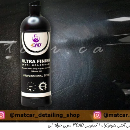
هولوگرام 1 کیلویی 4DAD سری حرفه ای