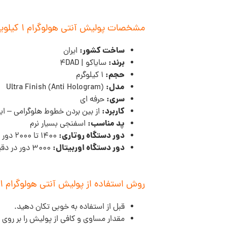
مشخصات پولیش آنتی هولوگرام 1 کیلویی 4DAD سری حرفه ای:
ساخت کشور:
ایران
برند:
سایاکو | 4DAD
حجم:
1 کیلوگرم
مدل:
(Anti Hologram) Ultra Finish
سری:
حرفه ای
کاربرد:
از بین بردن خطوط هلوگرامی – ایج
پد مناسب:
اسفنجی بسیار نرم
دور دستگاه روتاری:
1400 تا 2000 دور در دقیقه
دور دستگاه اوربیتال:
3000 دور در دقیقه
روش استفاده از پولیش آنتی هولوگرام 1 کیلویی 4DAD سری حرفه ای:
قبل از استفاده به خوبی تکان دهید.
مقدار مساوی و کافی از پولیش را بر روی