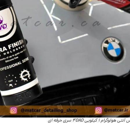
هولوگرام 1 کیلویی 4DAD سری حرفه ای