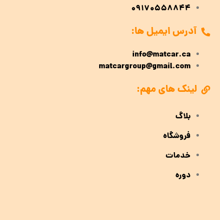
09170558844
آدرس ایمیل ها:
info@matcar.ca
matcargroup@gmail.com
لینک های مهم:
بلاگ
فروشگاه
خدمات
دوره