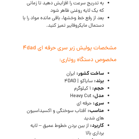
به تدریج سرعت را افزایش دهید تا زمانی
که یک لایه روغنی ظاهر شود
بعد از رفع خط وخشها، باقی مانده مواد را با
دستمال مایکروفایبر تمیز کنید.
مشخصات پولیش زبر سری حرفه ای 4dad
مخصوص دستگاه روتاری:
ساخت کشور:
ایران
برند:
سایاکو | 4DAD
حجم:
1 کیلوگرم
مدل:
Heavy Cut
سری:
حرفه ای
مناسب:
آفتاب سوختگی و اکسیداسیون
های شدید
کاربرد:
از بین بردن خطوط عمیق – لایه
برداری بالا